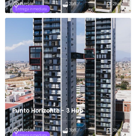
Puebla
2
bñ.
2
hab.
Entrega inmediata
Punto Horizonte - 3 Hab
Puebla
3
bñ.
3
hab.
Entrega inmediata